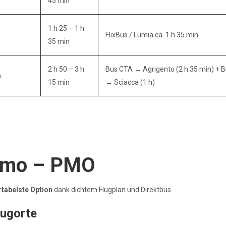
45 min
1 h 25 – 1 h
FlixBus / Lumia ca. 1 h 35 min
35 min
2 h 50 – 3 h
Bus CTA → Agrigento (2 h 35 min) + 
m
15 min
→ Sciacca (1 h)
ermo – PMO
tabelste Option
dank dichtem Flugplan und Direktbus.
lugorte