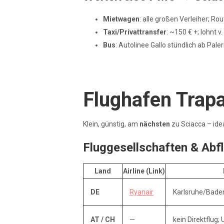
Mietwagen
: alle großen Verleiher; 
Taxi/Privattransfer
: ~150 € +; lohnt 
Bus
: Autolinee Gallo stündlich ab Pal
Flughafen Trap
Klein, günstig, am
nächsten
zu Sciacca – ide
Fluggesellschaften & Abf
Land
Airline (Link)
DE
Ryanair
Karlsruhe/Bade
AT / CH
—
kein Direktflug