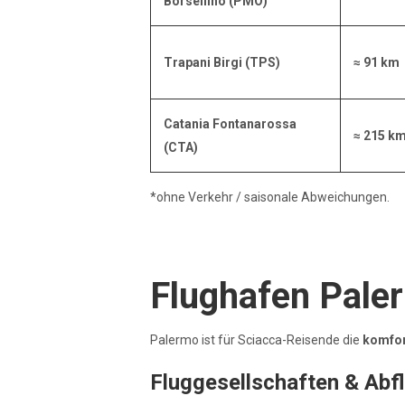
Borsellino (PMO)
Trapani Birgi (TPS)
≈ 91 km
Catania Fontanarossa
≈ 215 k
(CTA)
*ohne Verkehr / saisonale Abweichungen.
Flughafen Pal
Palermo ist für Sciacca-Reisende die
komfor
Fluggesellschaften & Abf