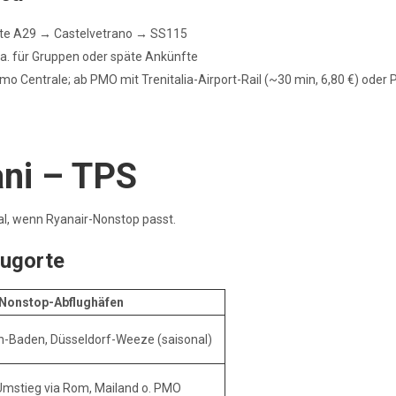
Route A29 → Castelvetrano → SS115
v. a. für Gruppen oder späte Ankünfte
ermo Centrale; ab PMO mit Trenitalia-Airport-Rail (~30 min, 6,80 €) ode
ani – TPS
al, wenn Ryanair-Nonstop passt.
lugorte
Nonstop-Abflughäfen
n-Baden, Düsseldorf-Weeze (saisonal)
; Umstieg via Rom, Mailand o. PMO