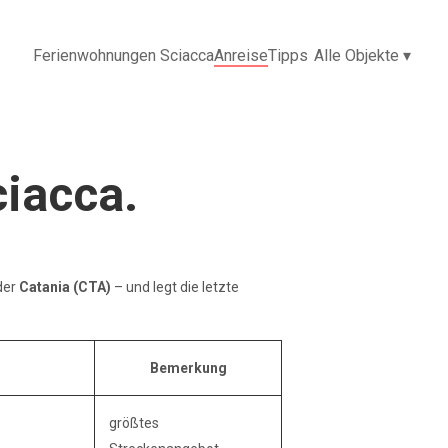
Ferienwohnungen Sciacca
Anreise
Tipps
Alle Objekte
▾
ciacca.
der
Catania (CTA)
– und legt die letzte
Bemerkung
größtes