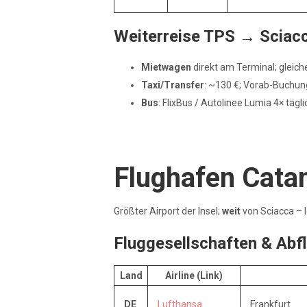
Weiterreise TPS → Sciac
Mietwagen
direkt am Terminal; gleic
Taxi/Transfer
: ~130 €; Vorab-Buchun
Bus
: FlixBus / Autolinee Lumia 4× täg
Flughafen Cata
Größter Airport der Insel;
weit
von Sciacca – l
Fluggesellschaften & Abf
Land
Airline (Link)
DE
Lufthansa
Frankfurt