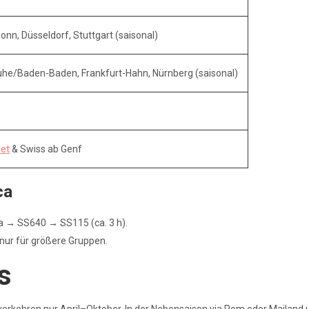
Bonn, Düsseldorf, Stuttgart (saisonal)
sruhe/Baden-Baden, Frankfurt-Hahn, Nürnberg (saisonal)
et
& Swiss ab Genf
ca
a → SS640 → SS115 (ca. 3 h).
h nur für größere Gruppen.
s
en verkehren nur April–Oktober. In der Nebensaison via Rom oder Mailand