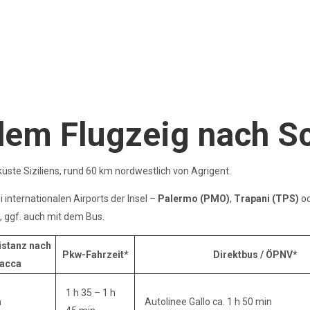
dem Flugzeig nach S
üste Siziliens, rund 60 km nordwestlich von Agrigent.
i internationalen Airports der Insel –
Palermo (PMO)
,
Trapani (TPS)
o
 ggf. auch mit dem Bus.
istanz nach
Pkw-Fahrzeit*
Direktbus / ÖPNV*
iacca
1 h 35 – 1 h
m
Autolinee Gallo ca. 1 h 50 min