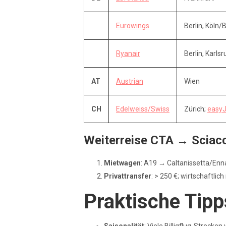
Eurowings
Berlin, Köln/
Ryanair
Berlin, Karl
AT
Austrian
Wien
CH
Edelweiss/Swiss
Zürich;
easyJ
Weiterreise CTA → Sciac
Mietwagen
: A19 → Caltanissetta/Enn
Privattransfer
: > 250 €; wirtschaftlic
Praktische Tipp
Saisonalität
: Viele Billigflug-Streck