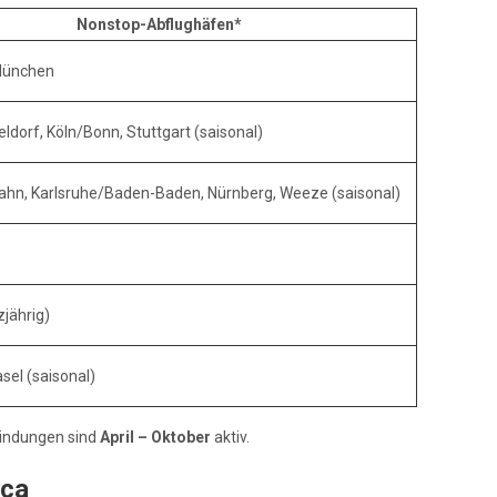
Nonstop-Abflughäfen*
 München
eldorf, Köln/Bonn, Stuttgart (saisonal)
ahn, Karlsruhe/Baden-Baden, Nürnberg, Weeze (saisonal)
zjährig)
asel (saisonal)
bindungen sind
April – Oktober
aktiv.
cca